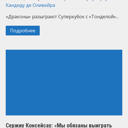
Кандиду де Оливейра
«Драконы» разыграют Суперкубок с «Тонделой»...
Подробнее
Сержиу Консейсау: «Мы обязаны выиграть