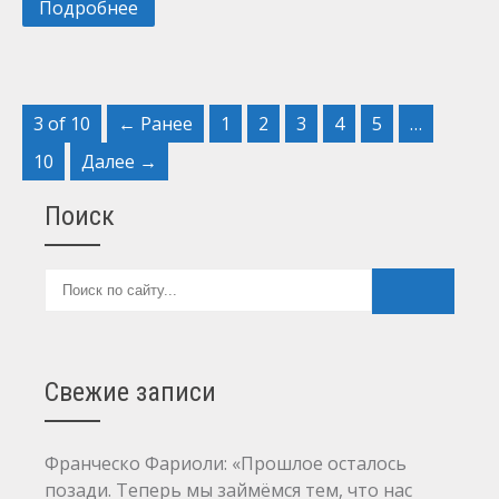
Подробнее
3 of 10
← Ранее
1
2
3
4
5
…
10
Далее →
Поиск
Свежие записи
Франческо Фариоли: «Прошлое осталось
позади. Теперь мы займёмся тем, что нас