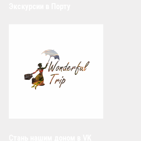
Экскурсии в Порту
Стань нашим доном в VK