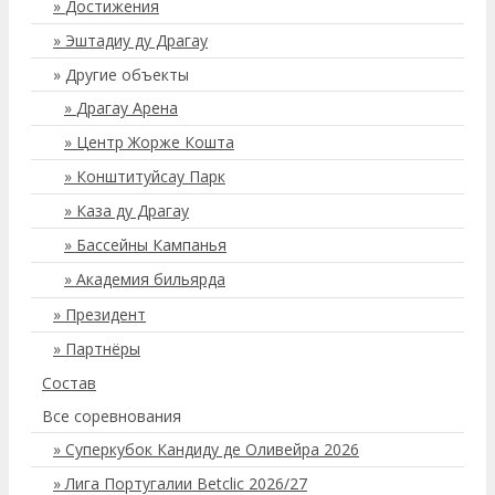
Достижения
Эштадиу ду Драгау
Другие объекты
Драгау Арена
Центр Жорже Кошта
Конштитуйсау Парк
Каза ду Драгау
Бассейны Кампанья
Академия бильярда
Президент
Партнёры
Состав
Все соревнования
Суперкубок Кандиду де Оливейра 2026
Лига Португалии Betclic 2026/27