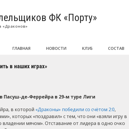
лельщиков ФК «Порту»
а «Драконов»
ГЛАВНАЯ
НОВОСТИ
КЛУБ
СОСТАВ
ть в наших играх»
в Пасуш-де-Феррейра в 29-м туре Лиги
йра, в которой
«Драконы» победили со счётом 2:0
,
ми», которых «поздравил» с тем, что они «взяли игру в
 владении мячом». Отставание от лидера в одно очко