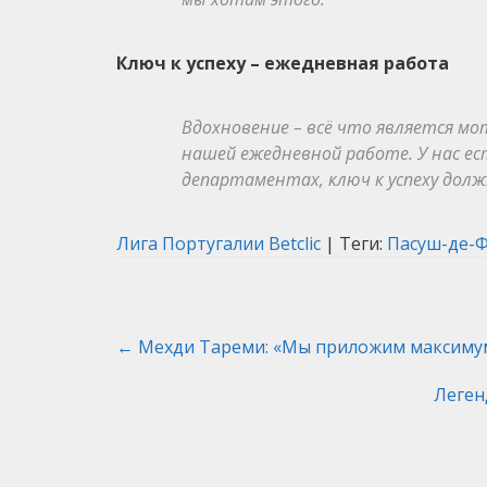
Ключ к успеху – ежедневная работа
Вдохновение – всё что является мо
нашей ежедневной работе. У нас е
департаментах, ключ к успеху долж
Лига Португалии Betclic
| Теги:
Пасуш-де-
Post
←
Мехди Тареми: «Мы приложим максимум
navigation
Леген