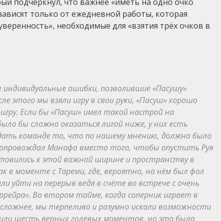
рый подчеркнул, что важнее «иметь на одно очко
 зависят только от ежедневной работы, которая
веренность», необходимые для «взятия трёх очков в
е индивидуальные ошибки, позволившие «Пасушу»
е этого мы взяли игру в свои руки, «Пасуш» хорошо
игру. Если бы «Пасуш» имел такой настрой на
ыло бы сложно оказаться лигой ниже, у них есть
дать команде то, что по нашему мнению, должно было
сопровождал Манафа вместо того, чтобы опустить Руя
товились к этой важной ширине и пространству в
ак в моменте с Тареми, где, вероятно, на нём был фол
 уйти на перерыв ведя в счёте во встрече с очень
рейра». Во втором тайме, когда соперник играет в
сложнее, мы терпеливо и разумно искали возможности
 или шесть верных голевых моментов, но это была