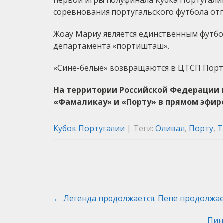
первой игры полуфинала Кубка Португали
соревнования португальского футбола отпра
Жоау Мариу является единственным футбо
департамента «портишташ».
«Сине-белые» возвращаются в ЦТСП Порту/
На территории Российской Федерации 
«Фамаликау»
и «Порту» в прямом эфи
Кубок Португалии
| Теги:
Оливал
,
Порту
,
Т
Post
←
Легенда продолжается. Пепе продолжа
navigation
Пин