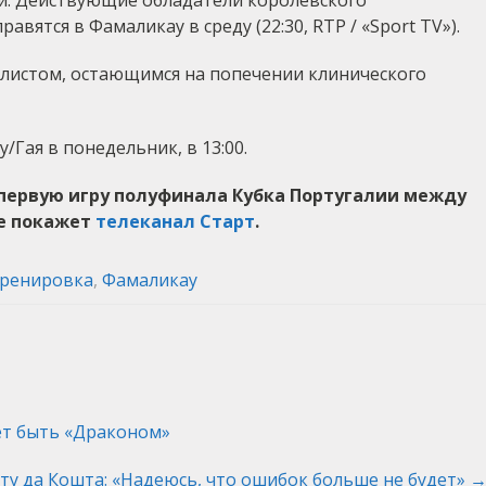
и. Действующие обладатели королевского
вятся в Фамаликау в среду (22:30, RTP / «Sport TV»).
листом, остающимся на попечении клинического
Гая в понедельник, в 13:00.
первую игру полуфинала Кубка Португалии между
ре покажет
телеканал Старт
.
ренировка
,
Фамаликау
ет быть «Драконом»
ту да Кошта: «Надеюсь, что ошибок больше не будет»