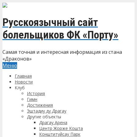
Русскоязычный сайт
болельщиков ФК «Порту»
Самая точная и интересная информация из стана
«Драконов»
Меню
Главная
Новости
Клуб
История
Гимн
Достижения
Эштадиу ду Драгау
Другие объекты
Драгау Арена
Центр Жорже Кошта
Конштитуйсау Парк