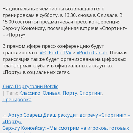
Национальные чемпионы возвращаются к
тренировкам в субботу, в 13:30, снова в Оливале. В
15:00 состоится предматчевая пресс-конференция
Сержиу Консейсау, посвящённая встрече «Спортинг»
– «Порту».
В прямом эфире пресс-конференцию будут
транслировать
«FC Porto TV»
и
«Porto Canal»
. Прямая
трансляция также будет организована на цифровых
платформах клуба и в официальных аккаунтах
«Порту» в социальных сетях.
Лига Португалии Betclic
| Теги:
Классико
,
Оливал
,
Порту
,
Спортинг
,
Тренировка
Post
←
Артур Соареш Диаш рассудит встречу «Спортинг» –
«Порту»
navigation
Сержиу Консейсау: «Мы смотрим на игроков, готовых