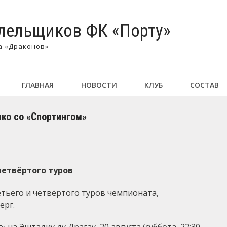
лельщиков ФК «Порту»
а «Драконов»
ГЛАВНАЯ
НОВОСТИ
КЛУБ
СОСТАВ
ико со «Спортингом»
четвёртого туров
етьего и четвёртого туров чемпионата,
ерг.