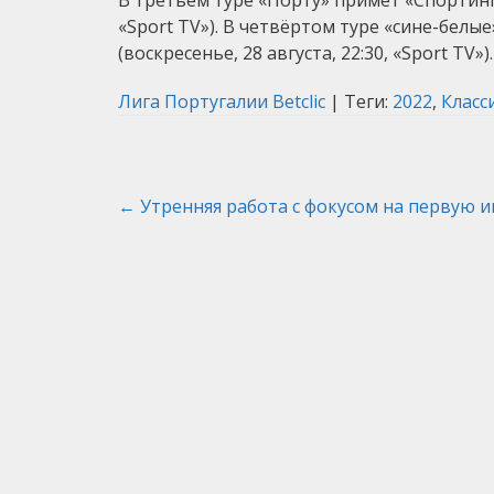
В третьем туре «Порту» примет «Спортинг» 
«Sport TV»). В четвёртом туре «сине-белые
(воскресенье, 28 августа, 22:30, «Sport TV»).
Лига Португалии Betclic
| Теги:
2022
,
Класс
Post
←
Утренняя работа с фокусом на первую и
navigation