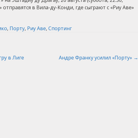
на Эштадиу ду Драгау, 20 августа (суббота, 22:30,
» отправятся в Вила-ду-Конди, где сыграют с «Риу Аве»
ико
,
Порту
,
Риу Аве
,
Спортинг
гру в Лиге
Андре Франку усилил «Порту»