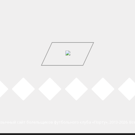
зычный сайт болельщиков футбольного клуба «Порту», 2013-2026. В