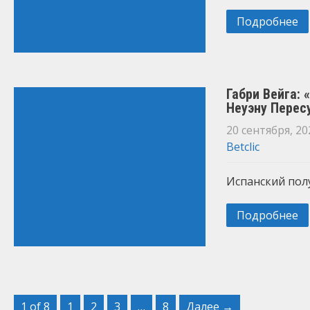
Подробнее
Габри Вейга:
Неуэну Перес
20 сентября, 20
Betclic
Испанский пол
Подробнее
1 of 8
1
2
3
…
8
Далее →