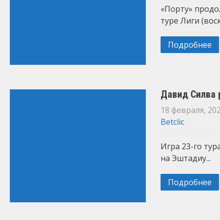
«Порту» продол
туре Лиги (воск
Подробнее
Давид Силва 
18 февраля, 20
Betclic
Игра 23-го тур
на Эштадиу...
Подробнее