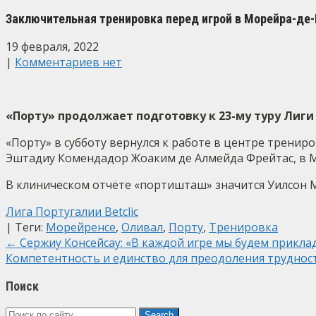
Заключительная тренировка перед игрой в Морейра-де
19 февраля, 2022
|
Комментариев нет
«Порту» продолжает подготовку к 23-му туру Лиги 
«Порту» в субботу вернулся к работе в центре тренир
Эштадиу Комендадор Жоаким де Алмейда Фрейтас, в Мор
В клиническом отчёте «портишташ» значится Уилсон Ма
Лига Португалии Betclic
| Теги:
Морейренсе
,
Оливал
,
Порту
,
Тренировка
Post
←
Сержиу Консейсау: «В каждой игре мы будем прикла
Компетентность и единство для преодоления трудно
navigation
Поиск