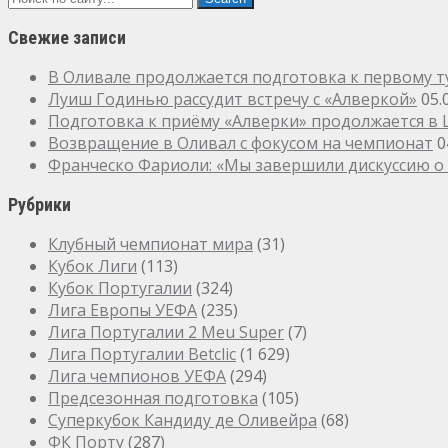
Свежие записи
В Оливале продолжается подготовка к первому т
Луиш Годинью рассудит встречу с «Алверкой»
05.
Подготовка к приёму «Алверки» продолжается в
Возвращение в Оливал с фокусом на чемпионат
0
Франческо Фариоли: «Мы завершили дискуссию о 
Рубрики
Клубный чемпионат мира
(31)
Кубок Лиги
(113)
Кубок Португалии
(324)
Лига Европы УЕФА
(235)
Лига Португалии 2 Meu Super
(7)
Лига Португалии Betclic
(1 629)
Лига чемпионов УЕФА
(294)
Предсезонная подготовка
(105)
Суперкубок Кандиду де Оливейра
(68)
ФК Порту
(287)