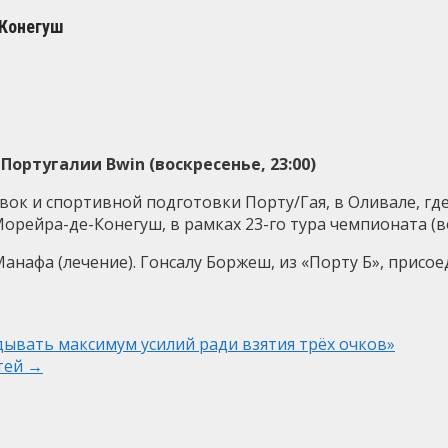
-Конегуш
Португалии Bwin (воскресенье, 23:00)
овок и спортивной подготовки Порту/Гая, в Оливале, гд
ейра-де-Конегуш, в рамках 23-го тура чемпионата (воск
нафа (лечение). Гонсалу Боржеш, из «Порту Б», присое
дывать максимум усилий ради взятия трёх очков»
стей
→