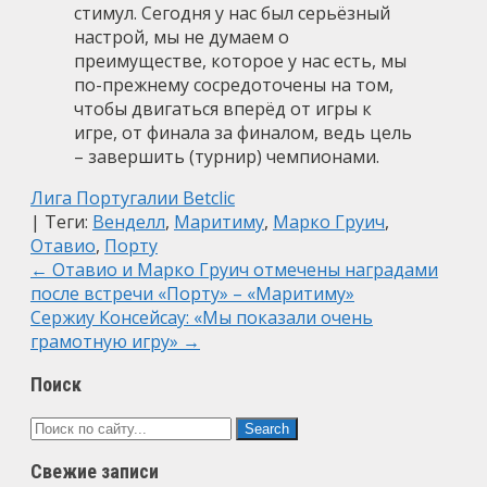
стимул. Сегодня у нас был серьёзный
настрой, мы не думаем о
преимуществе, которое у нас есть, мы
по-прежнему сосредоточены на том,
чтобы двигаться вперёд от игры к
игре, от финала за финалом, ведь цель
– завершить (турнир) чемпионами.
Лига Португалии Betclic
| Теги:
Венделл
,
Маритиму
,
Марко Груич
,
Отавио
,
Порту
Post
←
Отавио и Марко Груич отмечены наградами
после встречи «Порту» – «Маритиму»
navigation
Сержиу Консейсау: «Мы показали очень
грамотную игру»
→
Поиск
Свежие записи