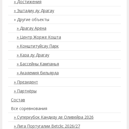
Достижения
Эштадиу ду Драгау
Другие объекты
Драгау Арена
Центр Жорже Кошта
Конштитуйсау Парк
Каза ду Драгау
Бассейны Кампанья
Академия бильярда
Президент
Партнёры
Состав
Все соревнования
Суперкубок Кандиду де Оливейра 2026
Лига Португалии Betclic 2026/27