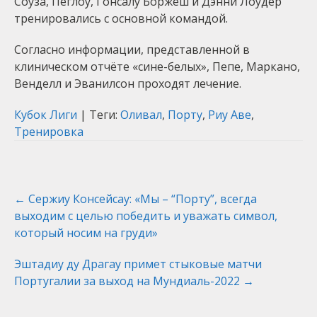
Соуза, Пеглоу, Гонсалу Боржеш и Дэнни Лоудер
тренировались с основной командой.
Согласно информации, представленной в
клиническом отчёте «сине-белых», Пепе, Маркано,
Венделл и Эванилсон проходят лечение.
Кубок Лиги
| Теги:
Оливал
,
Порту
,
Риу Аве
,
Тренировка
Post
←
Сержиу Консейсау: «Мы – “Порту”, всегда
navigation
выходим с целью победить и уважать символ,
который носим на груди»
Эштадиу ду Драгау примет стыковые матчи
Португалии за выход на Мундиаль-2022
→