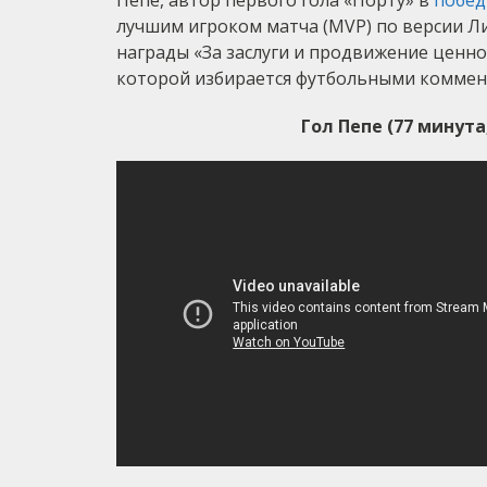
Пепе, автор первого гола «Порту» в
побед
лучшим игроком матча (MVP) по версии Ли
награды «За заслуги и продвижение ценнос
которой избирается футбольными комме
Гол Пепе (77 минута