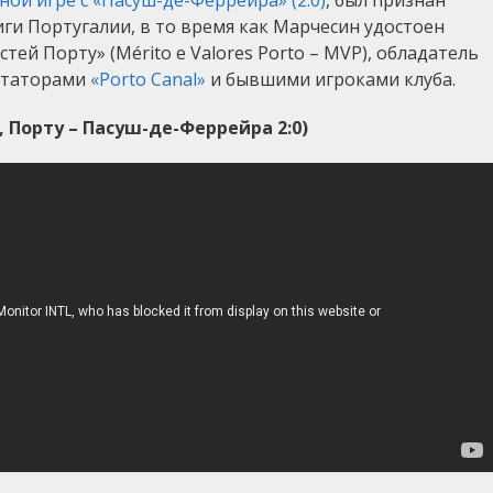
ной игре с «Пасуш-де-Феррейра» (2:0)
, был признан
ги Португалии, в то время как Марчесин удостоен
тей Порту» (Mérito e Valores Porto – MVP), обладатель
нтаторами
«Porto Canal»
и бывшими игроками клуба.
, Порту – Пасуш-де-Феррейра 2:0)