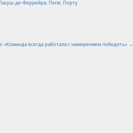
Пасуш-де-Феррейра
,
Пепе
,
Порту
е: «Команда всегда работала с намерением победить»