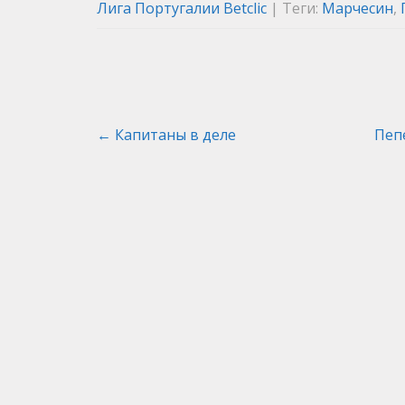
Лига Португалии Betclic
| Теги:
Марчесин
,
Post
←
Капитаны в деле
Пеп
navigation