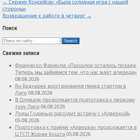
Post
←
Сержиу Консейсау: «Была солидная игра с нашей
стороны»
navigation
Возвращение к работе в четверг
→
Поиск
Свежие записи
Франческо Фариоли: «Прошлое осталось позади.
Теперь мы займёмся тем, что нас ждёт впереди»
08.08.2026
Ян Беднарек восстановился перед стартом в
Лиге
08.08.2026
В Оливале продолжается подготовка к первому
туру Лиги
06.08.2026
Луиш Годинью рассудит встречу с «Алверкой»
05.08.2026
Подготовка к приёму «Алверки» продолжается в
ЦТСП Жорже Кошта
05.08.2026