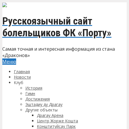
Русскоязычный сайт
болельщиков ФК «Порту»
Самая точная и интересная информация из стана
«Драконов»
Меню
Главная
Новости
Клуб
История
Гимн
Достижения
Эштадиу ду Драгау
Другие объекты
Драгау Арена
Центр Жорже Кошта
Конштитуйсау Парк