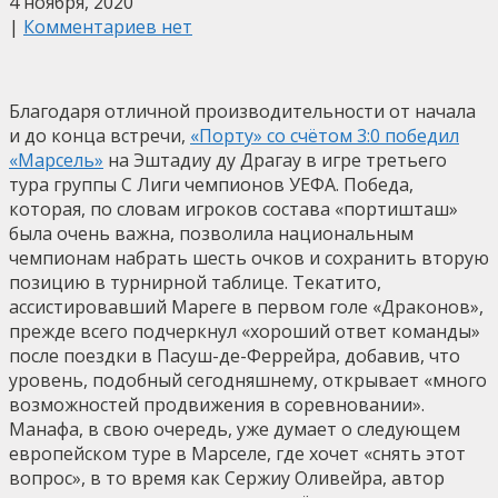
4 ноября, 2020
|
Комментариев нет
Благодаря отличной производительности от начала
и до конца встречи,
«Порту» со счётом 3:0 победил
«Марсель»
на Эштадиу ду Драгау в игре третьего
тура группы С Лиги чемпионов УЕФА. Победа,
которая, по словам игроков состава «портишташ»
была очень важна, позволила национальным
чемпионам набрать шесть очков и сохранить вторую
позицию в турнирной таблице. Текатито,
ассистировавший Мареге в первом голе «Драконов»,
прежде всего подчеркнул «хороший ответ команды»
после поездки в Пасуш-де-Феррейра, добавив, что
уровень, подобный сегодняшнему, открывает «много
возможностей продвижения в соревновании».
Манафа, в свою очередь, уже думает о следующем
европейском туре в Марселе, где хочет «снять этот
вопрос», в то время как Сержиу Оливейра, автор