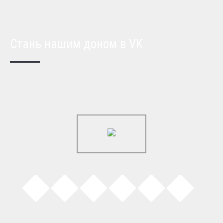
Стань нашим доном в VK