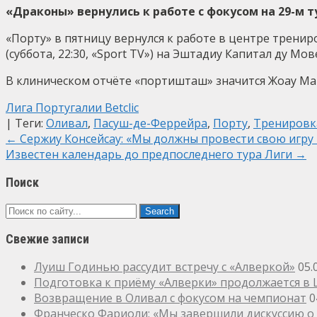
«Драконы» вернулись к работе с фокусом на 29-м ту
«Порту» в пятницу вернулся к работе в центре тренир
(суббота, 22:30, «Sport TV») на Эштадиу Капитал ду Мо
В клиническом отчёте «портишташ» значится Жоау Мар
Лига Португалии Betclic
| Теги:
Оливал
,
Пасуш-де-Феррейра
,
Порту
,
Тренировк
Post
←
Сержиу Консейсау: «Мы должны провести свою игру
Известен календарь до предпоследнего тура Лиги
→
navigation
Поиск
Свежие записи
Луиш Годинью рассудит встречу с «Алверкой»
05.
Подготовка к приёму «Алверки» продолжается в
Возвращение в Оливал с фокусом на чемпионат
0
Франческо Фариоли: «Мы завершили дискуссию о 