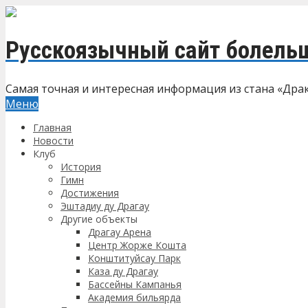
Русскоязычный сайт болель
Самая точная и интересная информация из стана «Дра
Меню
Главная
Новости
Клуб
История
Гимн
Достижения
Эштадиу ду Драгау
Другие объекты
Драгау Арена
Центр Жорже Кошта
Конштитуйсау Парк
Каза ду Драгау
Бассейны Кампанья
Академия бильярда