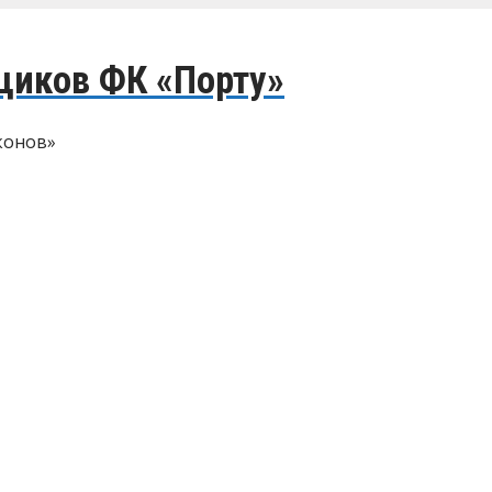
щиков ФК «Порту»
конов»