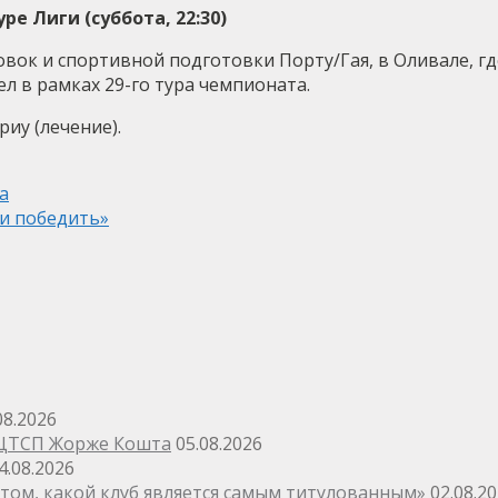
ре Лиги (суббота, 22:30)
овок и спортивной подготовки Порту/Гая, в Оливале, г
вел в рамках 29-го тура чемпионата.
иу (лечение).
а
 и победить»
08.2026
 ЦТСП Жорже Кошта
05.08.2026
4.08.2026
том, какой клуб является самым титулованным»
02.08.2