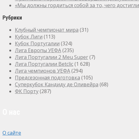
«Мы должны гордиться собой за то, чего достигл
Рубрики
Клубный чемпионат мира
(31)
Кубок Лиги
(113)
Кубок Португалии
(324)
Лига Европы УЕФА
(235)
Лига Португалии 2 Meu Super
(7)
Лига Португалии Betclic
(1 628)
Лига чемпионов УЕФА
(294)
Предсезонная подготовка
(105)
Суперкубок Кандиду де Оливейра
(68)
ФК Порту
(287)
О нас
О сайте