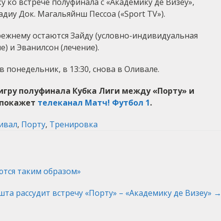
у ко встрече полуфинала с «Академику де Визеу»,
тадиу Док. Магальяйнш Пессоа («Sport TV»).
ежнему остаются Зайду (условно-индивидуальная
) и Эванилсон (лечение).
понедельник, в 13:30, снова в Оливале.
игру полуфинала Кубка Лиги между «Порту» и
 покажет
телеканал Матч! Футбол 1
.
ивал
,
Порту
,
Тренировка
ются таким образом»
шта рассудит встречу «Порту» – «Академику де Визеу»