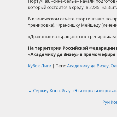
Порту/Гая, «сине-белые» начали подготовк
который состоится в среду, в 22:45, на Эш
В клиническом отчёте «портишташ» по-пр
тренировка), Франсишку Мейшеду (лечение
«Драконы» возвращаются к тренировкам в 
На территории Российской Федерации 
«Академику де Визеу»
в прямом эфире
Кубок Лиги
| Теги:
Академику де Визеу
,
Ол
Post
←
Сержиу Консейсау: «Эти игры выигрыва
navigation
Руй Ко