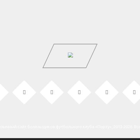
зычный сайт болельщиков футбольного клуба «Порту», 2013-2026. В