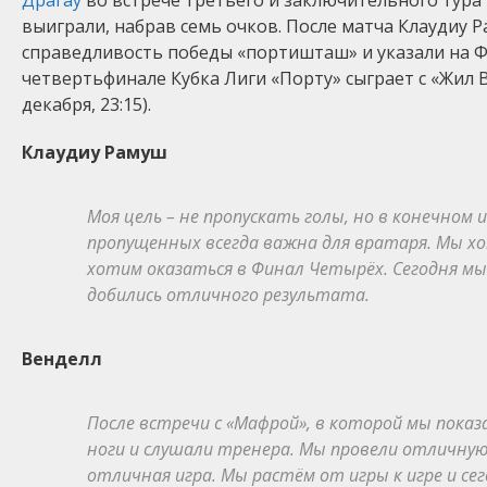
Драгау
во встрече третьего и заключительного тур
выиграли, набрав семь очков. После матча Клаудиу 
справедливость победы «портишташ» и указали на Ф
четвертьфинале Кубка Лиги «Порту» сыграет с «Жил В
декабря, 23:15).
Клаудиу Рамуш
Моя цель – не пропускать голы, но в конечном и
пропущенных всегда важна для вратаря. Мы х
хотим оказаться в Финал Четырёх. Сегодня м
добились отличного результата.
Венделл
После встречи с «Мафрой», в которой мы показ
ноги и слушали тренера. Мы провели отличную
отличная игра. Мы растём от игры к игре и с