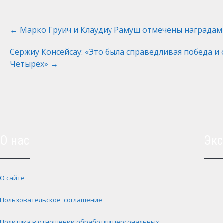
Post
←
Марко Груич и Клаудиу Рамуш отмечены наградами
navigation
Сержиу Консейсау: «Это была справедливая победа и
Четырёх»
→
О нас
Экс
О сайте
Пользовательское соглашение
Политика в отношении обработки персональных