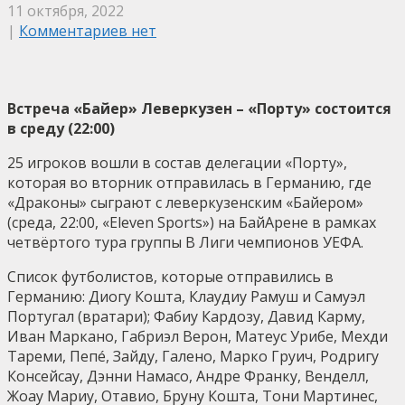
11 октября, 2022
|
Комментариев нет
Встреча «Байер» Леверкузен – «Порту» состоится
в среду (22:00)
25 игроков вошли в состав делегации «Порту»,
которая во вторник отправилась в Германию, где
«Драконы» сыграют с леверкузенским «Байером»
(среда, 22:00, «Eleven Sports») на БайАрене в рамках
четвёртого тура группы B Лиги чемпионов УЕФА.
Список футболистов, которые отправились в
Германию: Диогу Кошта, Клаудиу Рамуш и Самуэл
Португал (вратари); Фабиу Кардозу, Давид Карму,
Иван Маркано, Габриэл Верон, Матеус Урибе, Мехди
Тареми, Пепé, Зайду, Галено, Марко Груич, Родригу
Консейсау, Дэнни Намасо, Андре Франку, Венделл,
Жоау Мариу, Отавио, Бруну Кошта, Тони Мартинес,