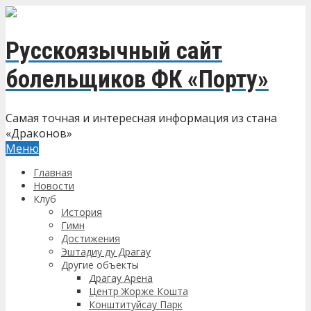
Русскоязычный сайт
болельщиков ФК «Порту»
Самая точная и интересная информация из стана
«Драконов»
Меню
Главная
Новости
Клуб
История
Гимн
Достижения
Эштадиу ду Драгау
Другие объекты
Драгау Арена
Центр Жорже Кошта
Конштитуйсау Парк