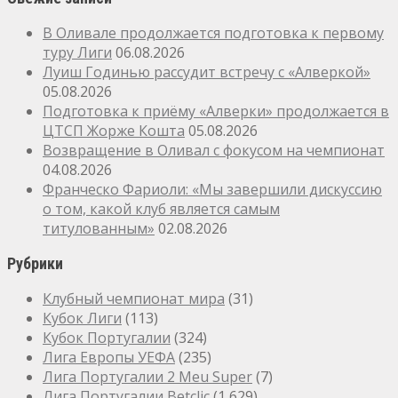
В Оливале продолжается подготовка к первому
туру Лиги
06.08.2026
Луиш Годинью рассудит встречу с «Алверкой»
05.08.2026
Подготовка к приёму «Алверки» продолжается в
ЦТСП Жорже Кошта
05.08.2026
Возвращение в Оливал с фокусом на чемпионат
04.08.2026
Франческо Фариоли: «Мы завершили дискуссию
о том, какой клуб является самым
титулованным»
02.08.2026
Рубрики
Клубный чемпионат мира
(31)
Кубок Лиги
(113)
Кубок Португалии
(324)
Лига Европы УЕФА
(235)
Лига Португалии 2 Meu Super
(7)
Лига Португалии Betclic
(1 629)