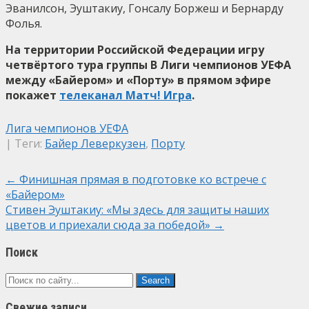
Эванилсон, Эуштакиу, Гонсалу Боржеш и Бернарду
Фолья.
На территории Российской Федерации игру
четвёртого тура группы B Лиги чемпионов УЕФА
между «Байером» и
«Порту»
в прямом эфире
покажет
телеканал Матч! Игра
.
Лига чемпионов УЕФА
| Теги:
Байер Леверкузен
,
Порту
Post
←
Финишная прямая в подготовке ко встрече с
«Байером»
navigation
Стивен Эуштакиу: «Мы здесь для защиты наших
цветов и приехали сюда за победой»
→
Поиск
Свежие записи