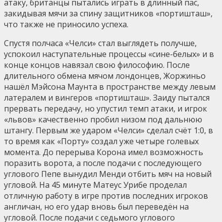
атаку, британцы пытались играть в длинный пас,
закидывая мячи за спину защитников «портишташ»,
что также не приносило успеха.
Спустя полчаса «Челси» стал выглядеть получше,
успокоил наступательные процессы «сине-белых» и в
конце концов навязал свою философию. После
длительного обмена мячом лондонцев, Жоржиньо
нашёл Мэйсона Маунта в пространстве между левым
латералем и вингеров «портишташ». Заиду пытался
прервать передачу, но упустил темп атаки, и игрок
«львов» качественно пробил низом под дальнюю
штангу. Первым же ударом «Челси» сделал счёт 1:0, в
то время как «Порту» создал уже четыре голевых
момента. До перерыва Корона имел возможность
поразить ворота, а после подачи с последующего
углового Пепе вынудил Менди отбить мяч на новый
угловой. На 45 минуте Матеус Урибе проделал
отличную работу в игре против последних игроков
англичан, но его удар вновь был переведён на
угловой. После подачи с седьмого углового