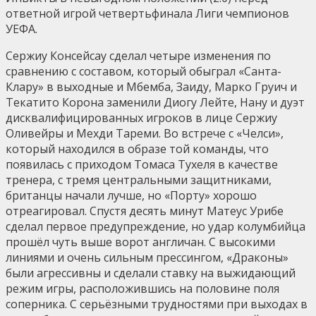
ответной игрой четвертьфинала Лиги чемпионов
УЕФА.
Сержиу Консейсау сделал четыре изменения по
сравнению с составом, который обыграл «Санта-
Клару» в выходные и Мбемба, Заиду, Марко Груич и
Текатито Корона заменили Диогу Лейте, Нану и дуэт
дисквалифицированных игроков в лице Сержиу
Оливейры и Мехди Тареми. Во встрече с «Челси»,
который находился в образе той команды, что
появилась с приходом Томаса Тухеля в качестве
тренера, с тремя центральными защитниками,
британцы начали лучше, но «Порту» хорошо
отреагировал. Спустя десять минут Матеус Урибе
сделал первое предупреждение, но удар колумбийца
прошёл чуть выше ворот англичан. С высокими
линиями и очень сильным прессингом, «Драконы»
были агрессивны и сделали ставку на выжидающий
режим игры, расположившись на половине поля
соперника. С серьёзными трудностями при выходах в