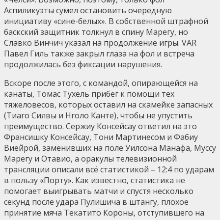
Аспиликуэты сумел остановить очередную
инициативу «сине-белых». В собственной штрафной
баскский защитник толкнул в спину Марегу, но
Славко Винчич указал на продолжение игры. VAR
Павел Гиль также закрыл глаза на фол и встреча
продолжилась без фиксации нарушения.
Вскоре после этого, с командой, опирающейся на
канаты, Томас Тухель прибег к помощи тех
тяжеловесов, которых оставил на скамейке запасных
(Тиаго Силвы и Нголо Канте), чтобы не упустить
преимущество. Сержиу Консейсау ответил на это
Франсишку Консейсау, Тони Мартинесом и Фабиу
Виейрой, заменивших на поле Уилсона Манафа, Муссу
Марегу и Отавио, а оракулы телевизионной
трансляции описали всё статистикой – 12:4 по ударам
в пользу «Порту». Как известно, статистика не
помогает выигрывать матчи и спустя несколько
секунд после удара Пулишича в штангу, плохое
принятие мяча Текатито Короны, отступившего на