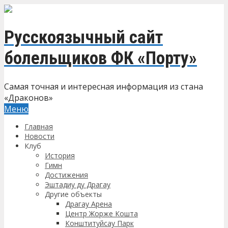
Русскоязычный сайт
болельщиков ФК «Порту»
Самая точная и интересная информация из стана
«Драконов»
Меню
Главная
Новости
Клуб
История
Гимн
Достижения
Эштадиу ду Драгау
Другие объекты
Драгау Арена
Центр Жорже Кошта
Конштитуйсау Парк