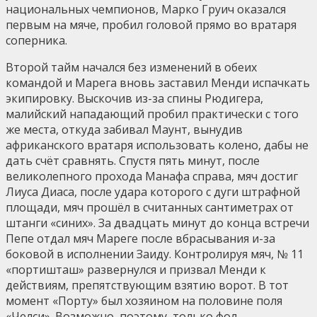
национальных чемпионов, Марко Груич оказался
первым на мяче, пробил головой прямо во вратаря
соперника.
Второй тайм начался без изменений в обеих
командой и Марега вновь заставил Менди испачкать
экипировку. Выскочив из-за спины Рюдигера,
малийский нападающий пробил практически с того
же места, откуда забивал Маунт, вынудив
африканского вратаря использовать колено, дабы не
дать счёт сравнять. Спустя пять минут, после
великолепного прохода Манафа справа, мяч достиг
Лиуса Диаса, после удара которого с дуги штрафной
площади, мяч прошёл в считанных сантиметрах от
штанги «синих». За двадцать минут до конца встречи
Пепе отдал мяч Мареге после вбрасывания и-за
боковой в исполнении Заиду. Контролируя мяч, № 11
«портишташ» развернулся и призвал Менди к
действиям, препятствующим взятию ворот. В тот
момент «Порту» был хозяином на половине поля
«Челси». Возможно, поэтому, только фол