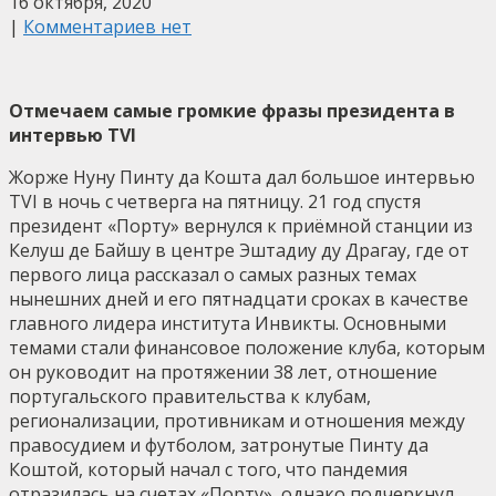
16 октября, 2020
|
Комментариев нет
Отмечаем самые громкие фразы президента в
интервью TVI
Жорже Нуну Пинту да Кошта дал большое интервью
TVI в ночь с четверга на пятницу. 21 год спустя
президент «Порту» вернулся к приёмной станции из
Келуш де Байшу в центре Эштадиу ду Драгау, где от
первого лица рассказал о самых разных темах
нынешних дней и его пятнадцати сроках в качестве
главного лидера института Инвикты. Основными
темами стали финансовое положение клуба, которым
он руководит на протяжении 38 лет, отношение
португальского правительства к клубам,
регионализации, противникам и отношения между
правосудием и футболом, затронутые Пинту да
Коштой, который начал с того, что пандемия
отразилась на счетах «Порту», однако подчеркнул,