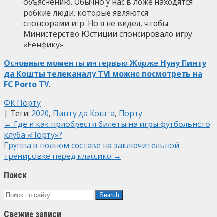
объяснению. Обычно у нас в ложе находятся
робкие люди, которые являются
спонсорами игр. Но я не видел, чтобы
Министерство Юстиции спонсировало игру
«Бенфику».
Основные моменты интервью Жорже Нуну Пинту
да Кошты телеканалу TVI можно посмотреть на
FC Porto TV
.
ФК Порту
| Теги:
2020
,
Пинту да Кошта
,
Порту
Post
←
Где и как приобрести билеты на игры футбольного
клуба «Порту»?
navigation
Группа в полном составе на заключительной
тренировке перед классико
→
Поиск
Свежие записи