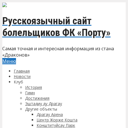
Русскоязычный сайт
болельщиков ФК «Порту»
Самая точная и интересная информация из стана
«Драконов»
Меню
Главная
Новости
Клуб
История
Гимн
Достижения
Эштадиу ду Драгау
Другие объекты
Драгау Арена
Центр Жорже Кошта
Конштитуйсау Парк