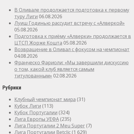
В Оливале продолжается подготовка к первому
туру Лиги
06.08.2026
Луиш Годинью рассудит встречу с «Алверкой»
05.08.2026
Подготовка к приёму «Алверки» продолжается в
ЦТСП Жорже Кошта
05.08.2026
Возвращение в Оливал с фокусом на чемпионат
04.08.2026
Франческо Фариоли: «Мы завершили дискуссию
о том, какой клуб является самым
титулованным»
02.08.2026
Рубрики
Клубный чемпионат мира
(31)
Кубок Лиги
(113)
Кубок Португалии
(324)
Лига Европы УЕФА
(235)
Лига Португалии 2 Meu Super
(7)
Лига Португалии Betclic
(1 629)