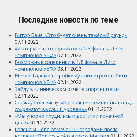
Последние новости по теме
Витор Баия: «Это будет очень тяжёлый раунд»
07.11.2022
«Интер» стал соперником в 1/8 финала Лиги
чемпионов УЕФА
07.11.2022
Возможные соперники в 1/8 финала Лиги
чемпионов УЕФА
03.11.2022
Мехди Тареми в тройке лучших игроков Лиги
чемпионов УЕФА
02.11.2022
Зайду в клиническом отчёте «портишташ»
02.11.2022
Сержиу Консейсау: «Настоящие чемпионы всегда
сохраняют высокий уровень»
01.11.2022
«Мы упорно трудились и достигли конечной
цели»
01.11.2022
Галено и Пепé отмечены наградами после
встречи «Порту» – «Атлетико» Мадрид
01.11.2022