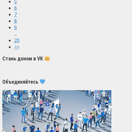
5
6
7
8
9
...
20
>>
Стань доном в VK
Объединяйтесь