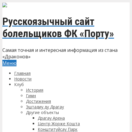
Русскоязычный сайт
болельщиков ФК «Порту»
Самая точная и интересная информация из стана
«Драконов»
Меню
Главная
Новости
Клуб
История
Гимн
Достижения
Эштадиу ду Драгау
Другие объекты
Драгау Арена
Центр Жорже Кошта
Конштитуйсау Парк