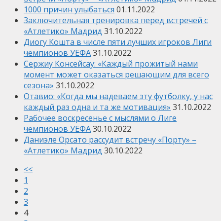
1000 причин улыбаться
01.11.2022
Заключительная тренировка перед встречей с
«Атлетико» Мадрид
31.10.2022
Диогу Кошта в числе пяти лучших игроков Лиги
чемпионов УЕФА
31.10.2022
Сержиу Консейсау: «Каждый прожитый нами
момент может оказаться решающим для всего
сезона»
31.10.2022
Отавио: «Когда мы надеваем эту футболку, у нас
каждый раз одна и та же мотивация»
31.10.2022
Рабочее воскресенье с мыслями о Лиге
чемпионов УЕФА
30.10.2022
Даниэле Орсато рассудит встречу «Порту» –
«Атлетико» Мадрид
30.10.2022
<<
1
2
3
4