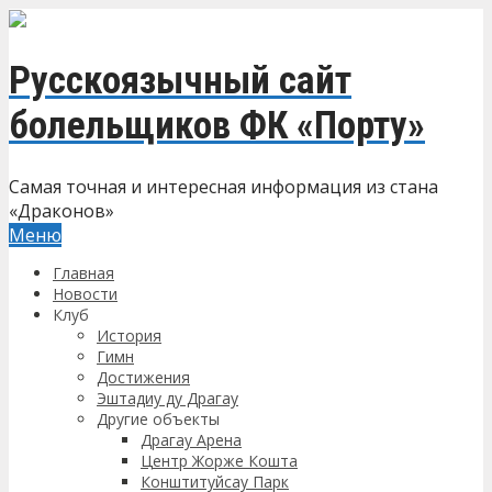
Русскоязычный сайт
болельщиков ФК «Порту»
Самая точная и интересная информация из стана
«Драконов»
Меню
Главная
Новости
Клуб
История
Гимн
Достижения
Эштадиу ду Драгау
Другие объекты
Драгау Арена
Центр Жорже Кошта
Конштитуйсау Парк