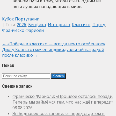
верном пути к тому, чтобы стать одним из
пяти лучших нападающих в мире.
Кубок Португалии
| Теги:
2026
,
Бенфика
,
Интервью
,
Классико
,
Порту
,
Франческо Фариоли
Post
←
«Победа в классико — всегда нечто особенное»
Диогу Кошта отмечен индивидуальной наградой
navigation
после классико
→
Поиск
Свежие записи
Франческо Фариоли: «Прошлое осталось позади.
Теперь мы займёмся тем, что нас ждёт впереди»
08.08.2026
Ян Беднарек восстановился перед стартом в