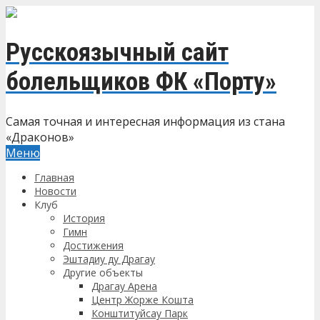
Русскоязычный сайт
болельщиков ФК «Порту»
Самая точная и интересная информация из стана
«Драконов»
Меню
Главная
Новости
Клуб
История
Гимн
Достижения
Эштадиу ду Драгау
Другие объекты
Драгау Арена
Центр Жорже Кошта
Конштитуйсау Парк