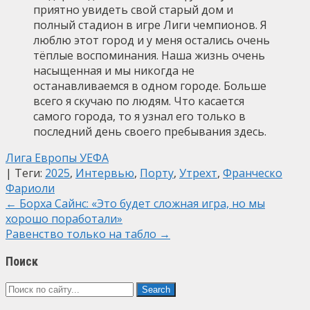
приятно увидеть свой старый дом и
полный стадион в игре Лиги чемпионов. Я
люблю этот город и у меня остались очень
тёплые воспоминания. Наша жизнь очень
насыщенная и мы никогда не
останавливаемся в одном городе. Больше
всего я скучаю по людям. Что касается
самого города, то я узнал его только в
последний день своего пребывания здесь.
Лига Европы УЕФА
| Теги:
2025
,
Интервью
,
Порту
,
Утрехт
,
Франческо
Фариоли
Post
←
Борха Сайнс: «Это будет сложная игра, но мы
хорошо поработали»
navigation
Равенство только на табло
→
Поиск