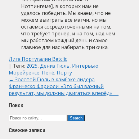
Ноттингеме], в которых нам не
удалось победить. Мы знаем, что не
можем выиграть все матчи, но мы
остаёмся сосредоточенными на том,
что требует тренер, и на том, над чем
мы работаем каждый день и самое
главное для нас набирать три очка.
Лига Португалии Betclic
| Теги:
2025
,
Дениз Гюль
,
Интервью
,
Морейренсе
,
Пепé
,
Порту
Post
←
Золотой Гюль в камбэке лидера
Франческо Фариоли: «Это был важный
navigation
результат, мы должны двигаться вперёд»
→
Поиск
Свежие записи