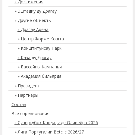
Достижения
Эштадиу ду Драгау
Другие объекты
Драгау Арена
Центр Жорже Кошта
Конштитуйсау Парк
Каза ду Драгау
Бассейны Кампанья
Академия бильярда
Президент
Партнёры
Состав
Все соревнования
Суперкубок Кандиду де Оливейра 2026
Лига Португалии Betclic 2026/27