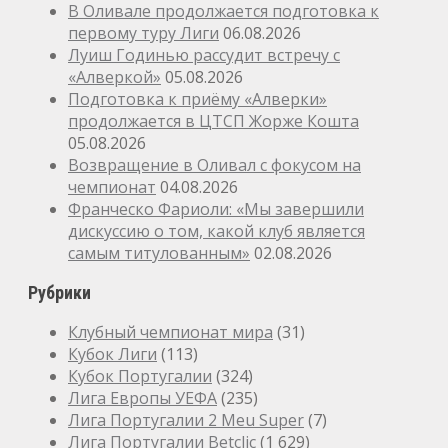
В Оливале продолжается подготовка к
первому туру Лиги
06.08.2026
Луиш Годинью рассудит встречу с
«Алверкой»
05.08.2026
Подготовка к приёму «Алверки»
продолжается в ЦТСП Жорже Кошта
05.08.2026
Возвращение в Оливал с фокусом на
чемпионат
04.08.2026
Франческо Фариоли: «Мы завершили
дискуссию о том, какой клуб является
самым титулованным»
02.08.2026
Рубрики
Клубный чемпионат мира
(31)
Кубок Лиги
(113)
Кубок Португалии
(324)
Лига Европы УЕФА
(235)
Лига Португалии 2 Meu Super
(7)
Лига Португалии Betclic
(1 629)