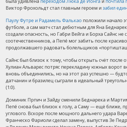
была удивлена
переходом Люка де Йонга
и
почтила 
Виктор Фрохольдт стал главным героем и
забил еди
Паулу Футре и Радамель Фалькао
положили начало э
футболе, а сам матч стал дебютным для Яна Беднаре
создали опасность, но Габри Вейга и Борха Сайнс не
соотечественников, а Пепé мог забить после красив
продолжавшего радовать болельщиков «портишташ
Сайнс был близок к тому, чтобы открыть счёт после о
Хулиан Альварес потряс перекладину южных ворот 
вновь объединились, но на этот раз успешно — будто
датчанин и бразилец сыграли в идеальный треугольн
(1:0).
Доминик Прпич и Зайду сменили Беднарека и Марти
Пепé снова был близок к голу, а Саму — ещё ближе, 
углового. Вскоре после мощного дальнего удара Вар
Франческо Фариоли сделал замену, выпустив Зе Педр