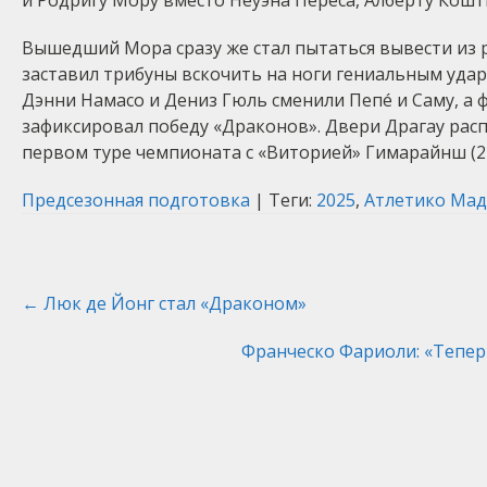
и Родригу Мору вместо Неуэна Переса, Алберту Кошты
Вышедший Мора сразу же стал пытаться вывести из р
заставил трибуны вскочить на ноги гениальным удар
Дэнни Намасо и Дениз Гюль сменили Пепé и Саму, а
зафиксировал победу «Драконов». Двери Драгау расп
первом туре чемпионата с «Виторией» Гимарайнш (22
Предсезонная подготовка
| Теги:
2025
,
Атлетико Ма
Post
←
Люк де Йонг стал «Драконом»
navigation
Франческо Фариоли: «Тепер