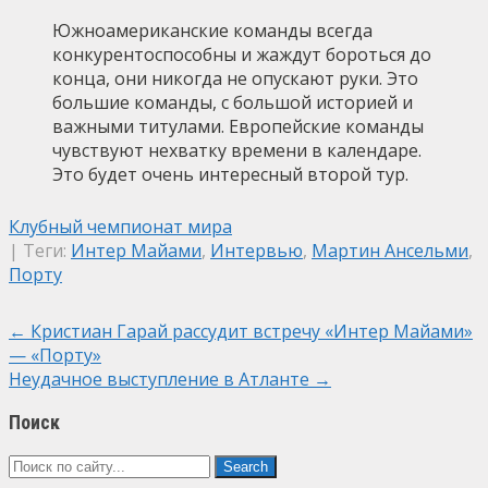
Южноамериканские команды всегда
конкурентоспособны и жаждут бороться до
конца, они никогда не опускают руки. Это
большие команды, с большой историей и
важными титулами. Европейские команды
чувствуют нехватку времени в календаре.
Это будет очень интересный второй тур.
Клубный чемпионат мира
| Теги:
Интер Майами
,
Интервью
,
Мартин Ансельми
,
Порту
Post
←
Кристиан Гарай рассудит встречу «Интер Майами»
— «Порту»
navigation
Неудачное выступление в Атланте
→
Поиск