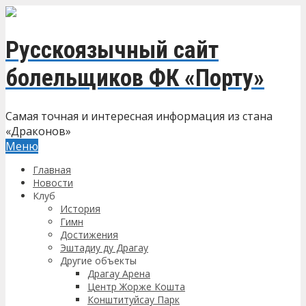
Русскоязычный сайт
болельщиков ФК «Порту»
Самая точная и интересная информация из стана
«Драконов»
Меню
Главная
Новости
Клуб
История
Гимн
Достижения
Эштадиу ду Драгау
Другие объекты
Драгау Арена
Центр Жорже Кошта
Конштитуйсау Парк