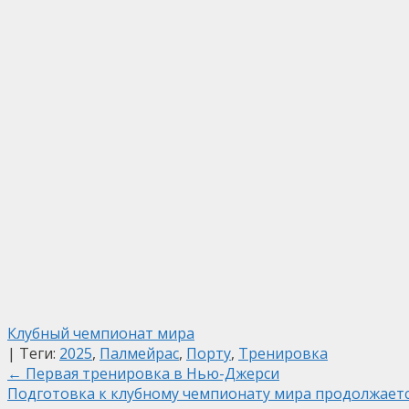
Клубный чемпионат мира
| Теги:
2025
,
Палмейрас
,
Порту
,
Тренировка
Post
←
Первая тренировка в Нью-Джерси
Подготовка к клубному чемпионату мира продолжаетс
navigation