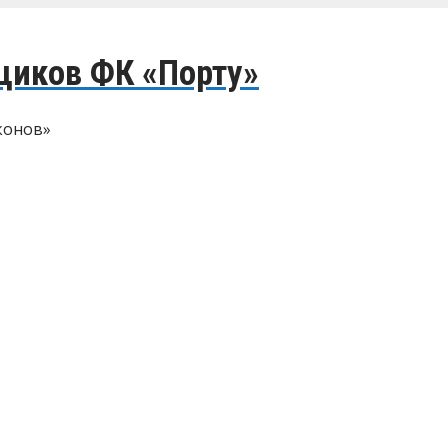
щиков ФК «Порту»
конов»