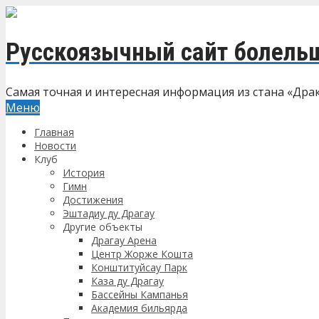
Русскоязычный сайт болель
Самая точная и интересная информация из стана «Дра
Меню
Главная
Новости
Клуб
История
Гимн
Достижения
Эштадиу ду Драгау
Другие объекты
Драгау Арена
Центр Жорже Кошта
Конштитуйсау Парк
Каза ду Драгау
Бассейны Кампанья
Академия бильярда