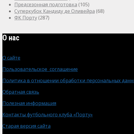
Предсезонная подготовка
(105)
Суперкубок Кандиду де Оливейра
(68)
ФК Порту
(287)
О нас
О сайте
Пользовательское соглашение
Политика в отношении обработки персональных данн
Обратная связь
Полезная информация
Контакты футбольного клуба «Порту»
Старая версия сайта