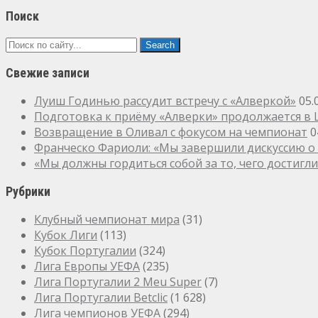
Поиск
Свежие записи
Луиш Годинью рассудит встречу с «Алверкой»
05.
Подготовка к приёму «Алверки» продолжается в
Возвращение в Оливал с фокусом на чемпионат
0
Франческо Фариоли: «Мы завершили дискуссию о 
«Мы должны гордиться собой за то, чего достигл
Рубрики
Клубный чемпионат мира
(31)
Кубок Лиги
(113)
Кубок Португалии
(324)
Лига Европы УЕФА
(235)
Лига Португалии 2 Meu Super
(7)
Лига Португалии Betclic
(1 628)
Лига чемпионов УЕФА
(294)