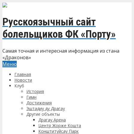
Русскоязычный сайт
болельщиков ФК «Порту»
Самая точная и интересная информация из стана
«Драконов»
Меню
Главная
Новости
Клуб
История
Гимн
Достижения
Эштадиу ду Драгау
Другие объекты
Драгау Арена
Центр Жорже Кошта
Конштитуйсау Парк