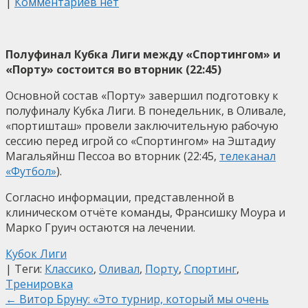
|
Комментариев нет
Полуфинал Кубка Лиги между «Спортингом» и
«Порту» состоится во вторник (22:45)
Основной состав «Порту» завершил подготовку к
полуфиналу Кубка Лиги. В понедельник, в Оливале,
«портишташ» провели заключительную рабочую
сессию перед игрой со «Спортингом» на Эштадиу
Магальяйнш Пессоа во вторник (22:45,
телеканал
«Футбол»
).
Согласно информации, представленной в
клиническом отчёте команды, Франсишку Моура и
Марко Груич остаются на лечении.
Кубок Лиги
| Теги:
Классико
,
Оливал
,
Порту
,
Спортинг
,
Тренировка
Post
←
Витор Бруну: «Это турнир, который мы очень