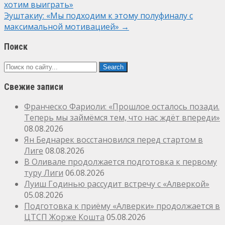
хотим выиграть»
navigation
Эуштакиу: «Мы подходим к этому полуфиналу с
максимальной мотивацией»
→
Поиск
Свежие записи
Франческо Фариоли: «Прошлое осталось позади.
Теперь мы займёмся тем, что нас ждёт впереди»
08.08.2026
Ян Беднарек восстановился перед стартом в
Лиге
08.08.2026
В Оливале продолжается подготовка к первому
туру Лиги
06.08.2026
Луиш Годинью рассудит встречу с «Алверкой»
05.08.2026
Подготовка к приёму «Алверки» продолжается в
ЦТСП Жорже Кошта
05.08.2026