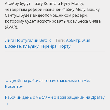
Авейру будут Тиагу Кошта и Нуну Мансу,
четвёртым рефери назначен Фабиу Мелу. Вашку
Сантуш будет видеопомощником рефери,
которому будет ассистировать Жоау Бесса Силва
(AVAR).
Лига Португалии Betclic
| Теги:
Арбитр
,
Жил
Висенте
,
Клаудиу Перейра
,
Порту
Post
←
Двойная рабочая сессия с мыслями о «Жил
navigation
Висенте»
Рабочий день с мыслями о возвращении на Драгау
→