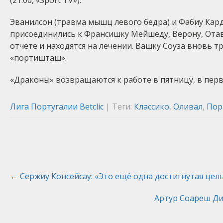
(21:00, «Sport TV»).
Эванилсон (травма мышц левого бедра) и Фабиу Кар
присоединились к Франсишку Мейшеду, Верону, Отав
отчёте и находятся на лечении. Вашку Соуза вновь 
«портишташ».
«Драконы» возвращаются к работе в пятницу, в перво
Лига Португалии Betclic
| Теги:
Классико
,
Оливал
,
Пор
Post
←
Сержиу Консейсау: «Это ещё одна достигнутая цел
navigation
Артур Соареш Ди