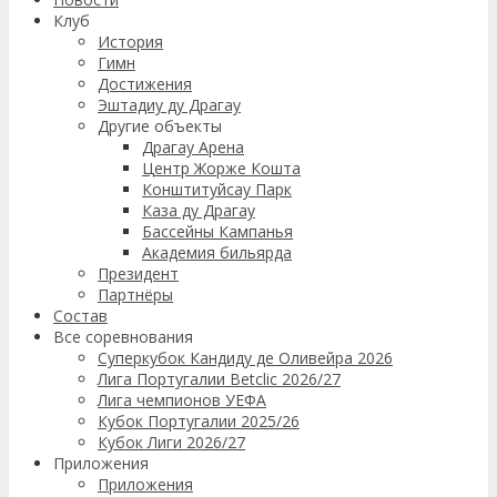
Клуб
История
Гимн
Достижения
Эштадиу ду Драгау
Другие объекты
Драгау Арена
Центр Жорже Кошта
Конштитуйсау Парк
Каза ду Драгау
Бассейны Кампанья
Академия бильярда
Президент
Партнёры
Состав
Все соревнования
Суперкубок Кандиду де Оливейра 2026
Лига Португалии Betclic 2026/27
Лига чемпионов УЕФА
Кубок Португалии 2025/26
Кубок Лиги 2026/27
Приложения
Приложения