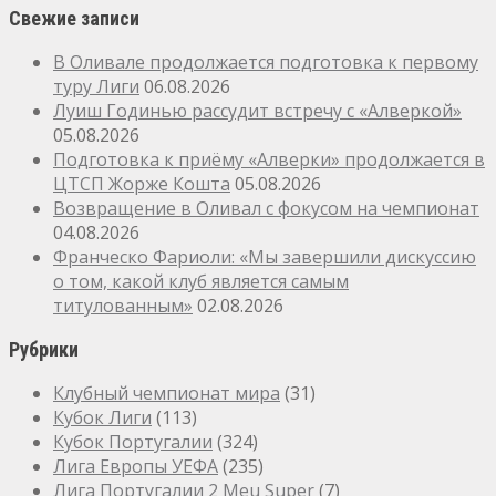
Свежие записи
В Оливале продолжается подготовка к первому
туру Лиги
06.08.2026
Луиш Годинью рассудит встречу с «Алверкой»
05.08.2026
Подготовка к приёму «Алверки» продолжается в
ЦТСП Жорже Кошта
05.08.2026
Возвращение в Оливал с фокусом на чемпионат
04.08.2026
Франческо Фариоли: «Мы завершили дискуссию
о том, какой клуб является самым
титулованным»
02.08.2026
Рубрики
Клубный чемпионат мира
(31)
Кубок Лиги
(113)
Кубок Португалии
(324)
Лига Европы УЕФА
(235)
Лига Португалии 2 Meu Super
(7)