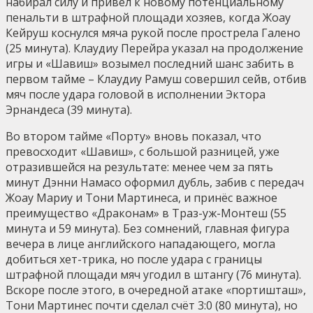
набирал силу и привёл к новому потенциальному
пенальти в штрафной площади хозяев, когда Жоау
Кейруш коснулся мяча рукой после прострела Галено
(25 минута). Клаудиу Перейра указал на продолжение
игры и «Шавиш» возымел последний шанс забить в
первом тайме – Клаудиу Рамуш совершил сейв, отбив
мяч после удара головой в исполнении Эктора
Эрнандеса (39 минута).
Во втором тайме «Порту» вновь показал, что
превосходит «Шавиш», с большой разницей, уже
отразившейся на результате: менее чем за пять
минут Дэнни Намасо оформил дубль, забив с передач
Жоау Мариу и Тони Мартинеса, и принёс важное
преимущество «Драконам» в Траз-уж-Монтеш (55
минута и 59 минута). Без сомнений, главная фигура
вечера в лице английского нападающего, могла
добиться хет-трика, но после удара с границы
штрафной площади мяч угодил в штангу (76 минута).
Вскоре после этого, в очередной атаке «портишташ»,
Тони Мартинес почти сделал счёт 3:0 (80 минута), но