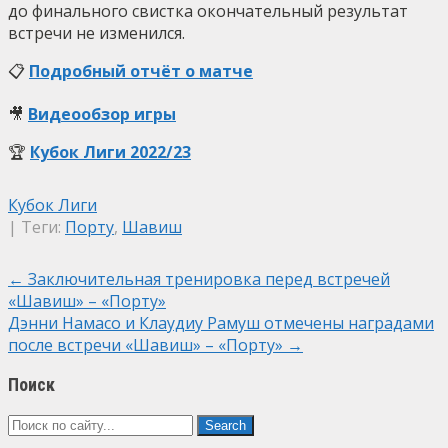
до финального свистка окончательный результат
встречи не изменился.
📋
Подробный отчёт о матче
🎥
Видеообзор игры
🏆
Кубок Лиги 2022/23
Кубок Лиги
| Теги:
Порту
,
Шавиш
Post
←
Заключительная тренировка перед встречей
«Шавиш» – «Порту»
navigation
Дэнни Намасо и Клаудиу Рамуш отмечены наградами
после встречи «Шавиш» – «Порту»
→
Поиск