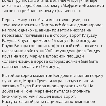
конца группового этапа, в активе «Порту» четыре
очка, что на два больше, чем у «Мафры» и «Визелы», а
также на три больше, чем у «флавиенсеш».
Первые минуты не были впечатляющими, но с
течением времени «Порту» всё больше доминировал
на поле, однако «Шавиш» при этом никогда не
переставал поглядывать в сторону ворот Клаудиу
Рамуша. Спустя примерно 15 минут Пепé вынудил
Пауло Витора совершить эффектный сейв, после чего
ни главный арбитр, ни VAR, не увидели фола Сандру
Круза на Жоау Мариу в штрафной площади
«флавиенсеш», в ворота которых должен был быть
назначен пенальти (19 минута).
В этой же серии моментов Венделл выполнил подачу
с углового, Марко Груич выиграл воздух и вновь
заставил Пауло Витора вновь проявить себя. На
добивании Тони Мартинес пытался исполнить
бисиклету, но мяч прошёл выше ворот.
Наступательный ритм национальных чемпионов