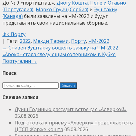
До № 9 «портишташ»,
Диогу Кошта, Пепе и Отавио
(Португалия)
,
Марко Груич (Сербия)
и
Эуштакиу
(Канада)
были заявлены на ЧМ-2022 и будут
представлять свои национальные сборные.
ФК Порту
| Теги:
2022
,
Мехди Тареми
,
Порту
,
ЧМ-2022
Post
←
Стивен Эуштакиу вошёл в заявку на ЧМ-2022
«Арока» стала следующим соперником в Кубке
navigation
Португалии
→
Поиск
Свежие записи
Луиш Годинью рассудит встречу с «Алверкой»
05.08.2026
Подготовка к приёму «Алверки» продолжается в
ЦТСП Жорже Кошта
05.08.2026
Возвращение в Оливал с фокусом на чемпионат