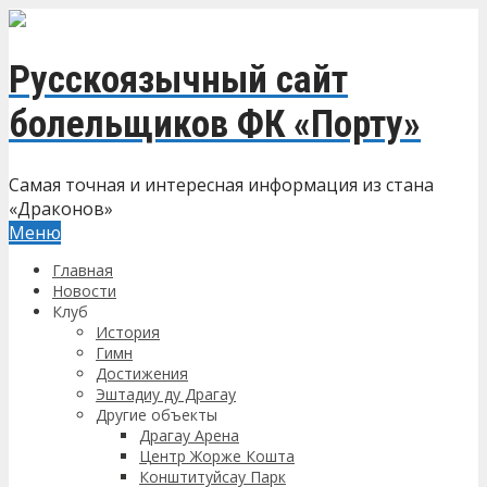
Русскоязычный сайт
болельщиков ФК «Порту»
Самая точная и интересная информация из стана
«Драконов»
Меню
Главная
Новости
Клуб
История
Гимн
Достижения
Эштадиу ду Драгау
Другие объекты
Драгау Арена
Центр Жорже Кошта
Конштитуйсау Парк