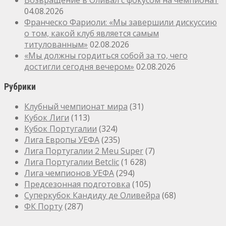
04.08.2026
Франческо Фариоли: «Мы завершили дискуссию
о том, какой клуб является самым
титулованным»
02.08.2026
«Мы должны гордиться собой за то, чего
достигли сегодня вечером»
02.08.2026
Рубрики
Клубный чемпионат мира
(31)
Кубок Лиги
(113)
Кубок Португалии
(324)
Лига Европы УЕФА
(235)
Лига Португалии 2 Meu Super
(7)
Лига Португалии Betclic
(1 628)
Лига чемпионов УЕФА
(294)
Предсезонная подготовка
(105)
Суперкубок Кандиду де Оливейра
(68)
ФК Порту
(287)