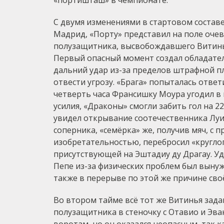
«портишташ» в чемпионате.
С двумя изменениями в стартовом составе
Мадрид, «Порту» представил на поле очеви
полузащитника, высвобождавшего Витинь
Первый опасный момент создал обладате
дальний удар из-за пределов штрафной пл
отвести угрозу. «Брага» попыталась ответ
четверть часа Франсишку Моура угодил в
усилия, «Драконы» смогли забить гол на 22
увидел открывание соотечественника Луи
соперника, «семёрка» же, получив мяч, с
изобретательностью, перебросил «круглог
присутствующей на Эштадиу ду Драгау. Уд
Пепе из-за физических проблем был вынуж
также в перерыве по этой же причине сво
Во втором тайме всё тот же Витинья задав
полузащитника в стеночку с Отавио и Эв