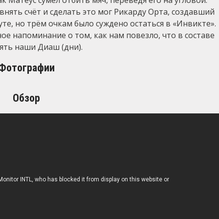
к Матеус сумел отбить мяч, переведя его на угловой.
внять счёт и сделать это мог Рикарду Орта, создавший
те, но трём очкам было суждено остаться в «Инвикте».
ое напоминание о том, как нам повезло, что в составе
ять наши Диаш (дни).
Фотографии
Обзор