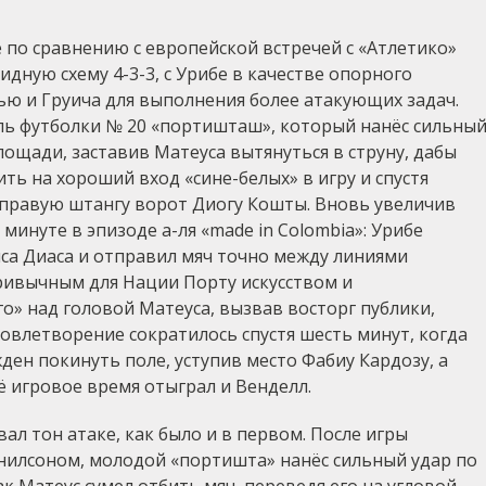
 по сравнению с европейской встречей с «Атлетико»
дную схему 4-3-3, с Урибе в качестве опорного
ю и Груича для выполнения более атакующих задач.
ль футболки № 20 «портишташ», который нанёс сильны
ощади, заставив Матеуса вытянуться в струну, дабы
ить на хороший вход «сине-белых» в игру и спустя
 правую штангу ворот Диогу Кошты. Вновь увеличив
 минуте в эпизоде а-ля «made in Colombia»: Урибе
са Диаса и отправил мяч точно между линиями
 привычным для Нации Порту искусством и
о» над головой Матеуса, вызвав восторг публики,
овлетворение сократилось спустя шесть минут, когда
ден покинуть поле, уступив место Фабиу Кардозу, а
ё игровое время отыграл и Венделл.
ал тон атаке, как было и в первом. После игры
анилсоном, молодой «портишта» нанёс сильный удар по