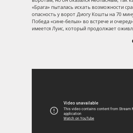
воротам, но он оказался неопасным, так ка
«Брага» пыталась искать возможности сра
опасность у ворот Диогу Кошты на 70 мину
Победа «сине-белых» во встрече и очередн
имеется Луис, который продолжает оживл