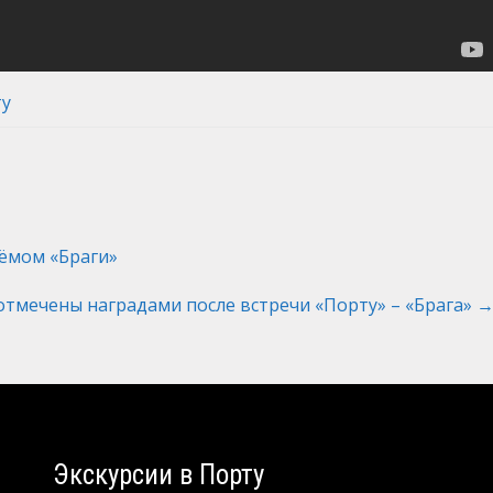
ту
ёмом «Браги»
отмечены наградами после встречи «Порту» – «Брага»
Экскурсии в Порту