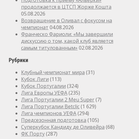
продолжается в ЦТСП Жорже Кошта
05.08.2026
Возвращение в Оливал с фокусом на
чемпионат
04.08.2026
Франческо Фариоли: «Мы завершили
дискуссию о том, какой клуб является
самым титулованным»
02.08.2026
Рубрики
Клубный чемпионат мира
(31)
Кубок Лиги
(113)
Кубок Португалии
(324)
Лига Европы УЕФА
(235)
Лига Португалии 2 Meu Super
(7)
Лига Португалии Betclic
(1 629)
Лига чемпионов УЕФА
(294)
Предсезонная подготовка
(105)
Суперкубок Кандиду де Оливейра
(68)
ФК Порту
(287)