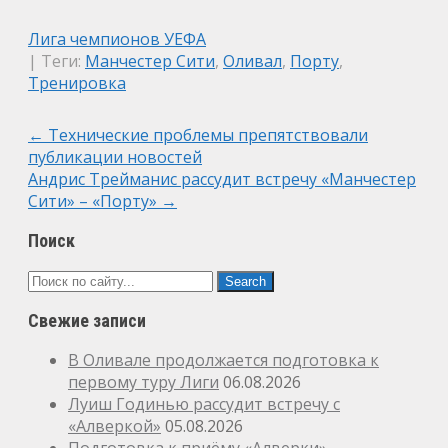
Лига чемпионов УЕФА
| Теги:
Манчестер Сити
,
Оливал
,
Порту
,
Тренировка
Post
←
Технические проблемы препятствовали
публикации новостей
navigation
Андрис Трейманис рассудит встречу «Манчестер
Сити» – «Порту»
→
Поиск
Свежие записи
В Оливале продолжается подготовка к
первому туру Лиги
06.08.2026
Луиш Годинью рассудит встречу с
«Алверкой»
05.08.2026
Подготовка к приёму «Алверки»