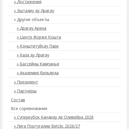
Достижения
Эштадиу ду Драгау
Другие объекты
Драгау Арена
Центр Жорже Кошта
Конштитуйсау Парк
Каза ду Драгау
Бассейны Кампанья
Академия бильярда
Президент
Партнёры
Состав
Все соревнования
Суперкубок Кандиду де Оливейра 2026
Лига Португалии Betclic 2026/27