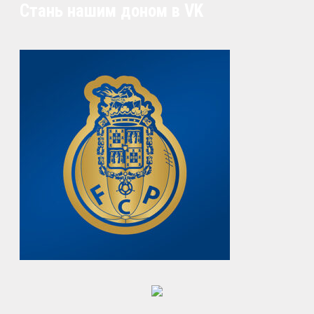
Стань нашим доном в VK