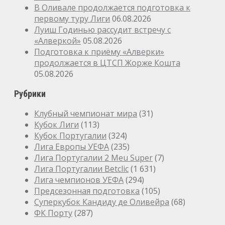
В Оливале продолжается подготовка к
первому туру Лиги
06.08.2026
Луиш Годинью рассудит встречу с
«Алверкой»
05.08.2026
Подготовка к приёму «Алверки»
продолжается в ЦТСП Жорже Кошта
05.08.2026
Рубрики
Клубный чемпионат мира
(31)
Кубок Лиги
(113)
Кубок Португалии
(324)
Лига Европы УЕФА
(235)
Лига Португалии 2 Meu Super
(7)
Лига Португалии Betclic
(1 631)
Лига чемпионов УЕФА
(294)
Предсезонная подготовка
(105)
Суперкубок Кандиду де Оливейра
(68)
ФК Порту
(287)