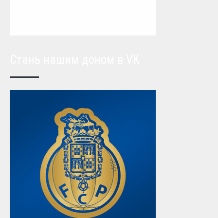
Стань нашим доном в VK