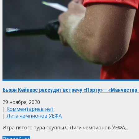
Бьорн Кейперс рассудит встречу «Порту» – «Манчестер
29 ноября, 2020
|
Комментариев нет
|
Лига чемпионов УЕФА
Игра пятого тура группы С Лиги чемпионов УЕФА...