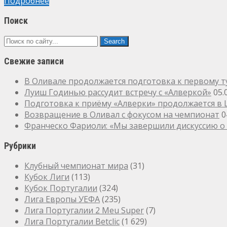
Подробнее
Поиск
Свежие записи
В Оливале продолжается подготовка к первому т
Луиш Годинью рассудит встречу с «Алверкой»
05.
Подготовка к приёму «Алверки» продолжается в
Возвращение в Оливал с фокусом на чемпионат
0
Франческо Фариоли: «Мы завершили дискуссию о 
Рубрики
Клубный чемпионат мира
(31)
Кубок Лиги
(113)
Кубок Португалии
(324)
Лига Европы УЕФА
(235)
Лига Португалии 2 Meu Super
(7)
Лига Португалии Betclic
(1 629)