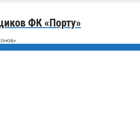
щиков ФК «Порту»
конов»