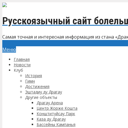
Русскоязычный сайт болель
Самая точная и интересная информация из стана «Дра
Меню
Главная
Новости
Клуб
История
Гимн
Достижения
Эштадиу ду Драгау
Другие объекты
Драгау Арена
Центр Жорже Кошта
Конштитуйсау Парк
Каза ду Драгау
Бассейны Кампанья