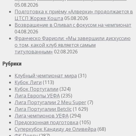
05.08.2026
Подготовка к приёму «Алверки» продолжается в
ЦТСП Жорже Кошта
05.08.2026
Возвращение в Оливал с фокусом на чемпионат
04.08.2026
Франческо Фариоли: «Мы завершили дискуссию
о том, какой клуб является самым
титулованным»
02.08.2026
Рубрики
Клубный чемпионат мира
(31)
Кубок Лиги
(113)
Кубок Португалии
(324)
Лига Европы УЕФА
(235)
Лига Португалии 2 Meu Super
(7)
Лига Португалии Betclic
(1 629)
Лига чемпионов УЕФА
(294)
Предсезонная подготовка
(105)
Суперкубок Кандиду де Оливейра
(68)
ФК Порту
(287)