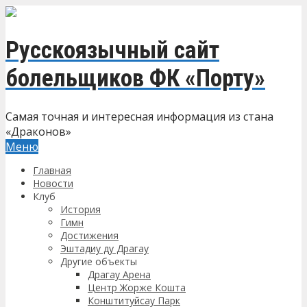
Русскоязычный сайт
болельщиков ФК «Порту»
Самая точная и интересная информация из стана
«Драконов»
Меню
Главная
Новости
Клуб
История
Гимн
Достижения
Эштадиу ду Драгау
Другие объекты
Драгау Арена
Центр Жорже Кошта
Конштитуйсау Парк