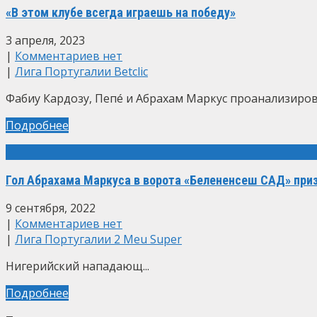
«В этом клубе всегда играешь на победу»
3 апреля, 2023
|
Комментариев нет
|
Лига Португалии Betclic
Фабиу Кардозу, Пепé и Абрахам Маркус проанализирова
Подробнее
Гол Абрахама Маркуса в ворота «Белененсеш САД» приз
9 сентября, 2022
|
Комментариев нет
|
Лига Португалии 2 Meu Super
Нигерийский нападающ...
Подробнее