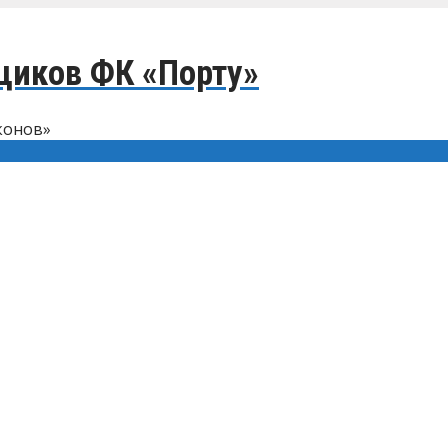
щиков ФК «Порту»
конов»