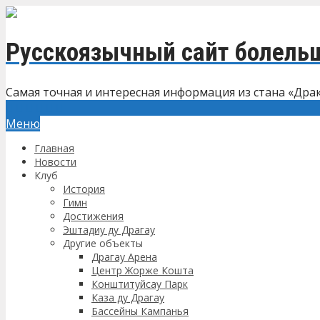
Русскоязычный сайт болель
Самая точная и интересная информация из стана «Дра
Меню
Главная
Новости
Клуб
История
Гимн
Достижения
Эштадиу ду Драгау
Другие объекты
Драгау Арена
Центр Жорже Кошта
Конштитуйсау Парк
Каза ду Драгау
Бассейны Кампанья