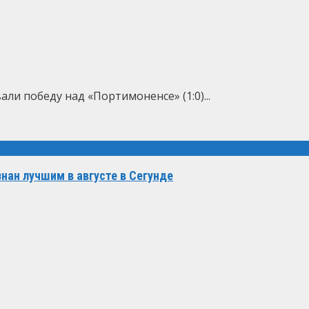
ли победу над «Портимоненсе» (1:0)...
нан лучшим в августе в Сегунде