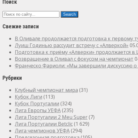
Поиск
Свежие записи
В Оливале продолжается подготовка к первому т
Луиш Годинью рассудит встречу с «Алверкой»
05.
Подготовка к приёму «Алверки» продолжается в
Возвращение в Оливал с фокусом на чемпионат
0
Франческо Фариоли: «Мы завершили дискуссию о 
Рубрики
Клубный чемпионат мира
(31)
Кубок Лиги
(113)
Кубок Португалии
(324)
Лига Европы УЕФА
(235)
Лига Португалии 2 Meu Super
(7)
Лига Португалии Betclic
(1 629)
Лига чемпионов УЕФА
(294)
Предсезонная подготовка
(105)