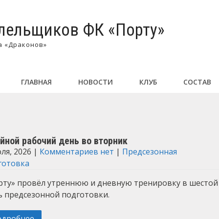
лельщиков ФК «Порту»
а «Драконов»
ГЛАВНАЯ
НОВОСТИ
КЛУБ
СОСТАВ
йной рабочий день во вторник
ля, 2026
|
Комментариев нет
|
Предсезонная
готовка
рту» провёл утреннюю и дневную тренировку в шестой
ь предсезонной подготовки.
одробнее