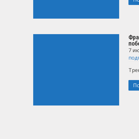
Фра
поб
7 ию
под
Трен
П