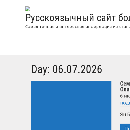
Русскоязычный сайт бо
Самая точная и интересная информация из стан
Day:
06.07.2026
Сем
Оли
6 ию
под
Ян Б
П