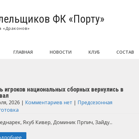
лельщиков ФК «Порту»
а «Драконов»
ГЛАВНАЯ
НОВОСТИ
КЛУБ
СОСТАВ
ь игроков национальных сборных вернулись в
вал
ля, 2026
|
Комментариев нет
|
Предсезонная
готовка
еднарек, Якуб Кивер, Доминик Прпич, Зайду...
одробнее